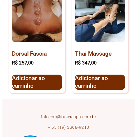
Dorsal Fascia
Thai Massage
R$
257,00
R$
347,00
Adicionar ao
Adicionar ao
carrinho
carrinho
falecom@fasciaspa.com.br
+ 55 (19) 3368-9213