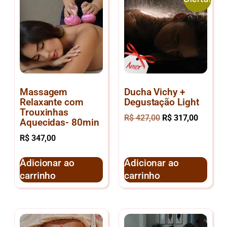
Massagem
Ducha Vichy +
Relaxante com
Degustação Light
Trouxinhas
R$
427,00
R$
317,00
Aquecidas- 80min
R$
347,00
Adicionar ao
Adicionar ao
carrinho
carrinho