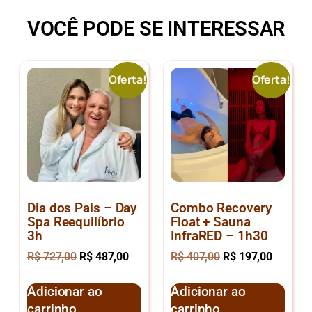
VOCÊ PODE SE INTERESSAR
Oferta!
Oferta!
Dia dos Pais – Day
Combo Recovery
Spa Reequilíbrio
Float + Sauna
3h
InfraRED – 1h30
R$
727,00
R$
487,00
R$
407,00
R$
197,00
Adicionar ao
Adicionar ao
carrinho
carrinho