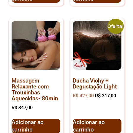
Oferta!
Massagem
Ducha Vichy +
Relaxante com
Degustação Light
Trouxinhas
R$
427,00
R$
317,00
Aquecidas- 80min
R$
347,00
Adicionar ao
Adicionar ao
carrinho
carrinho