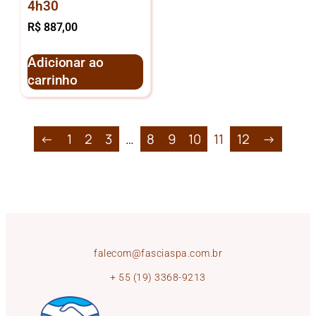
4h30
R$
887,00
Adicionar ao
carrinho
←
1
2
3
…
8
9
10
11
12
→
falecom@fasciaspa.com.br
+ 55 (19) 3368-9213